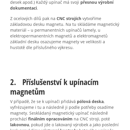
desek apod.) Každý upínač má svoji
přesnou výrobní
dokumentaci
.
Z ocelových dílů pak na
CNC strojích
vytvoříme
základovou desku magnetu. Na tu skládáme magnetický
materiál – u permanentních upínačů lamely, u
elektropermanentních magnetů a elektromagnetů
základní desku osazujeme magnety ve velikosti a
hustotě dle příslušného výkresu.
2. Příslušenství k upínacím
magnetům
V případě, že se k upínači přidává
pólová deska
,
vyfrézujeme i tu a následně ji podle potřeby osadíme
magnety. Seskládaný magnetický upínač následně
prochází
finálním opracováním
na CNC stroji, poté
lakovnou
, pokud jde o lakovaný výrobek a jako poslední