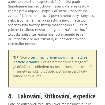
a nosnou plochu magnetu vkládáme list papíru.
Simulujeme tím vzduchové mezery, které se často v
reálné praxi objevují, např. v důsledku toho, že má
zvedané břemeno nerovný povrch nebo oprýskaný lak,
nebo jsou na něm zrnka prachu a jiných nečistot.
Všechny tyto faktory snižují magnetickou sílu a tím
pádem i reálnou nosnost magnetu. Naše odtrhová
zkouška zajistí, že reálná nosnost magnetu je ve
skutečnosti více než třikrát vyšší než deklarovaná
nominální nosnost.
TIP:
Více o
certifikaci břemenových magnetů se
dočtete v článku
. Kvalita břemenových magnetů
je důležitá i s ohledem na bezpečnost – nekvalitní
magnety asijského původu potřebné certifikáty
vůbec nemusí mít.
4. Lakování, štítkování, expedice
Poté, co odtrhovou zkouškou ověříme nosnost, putuje