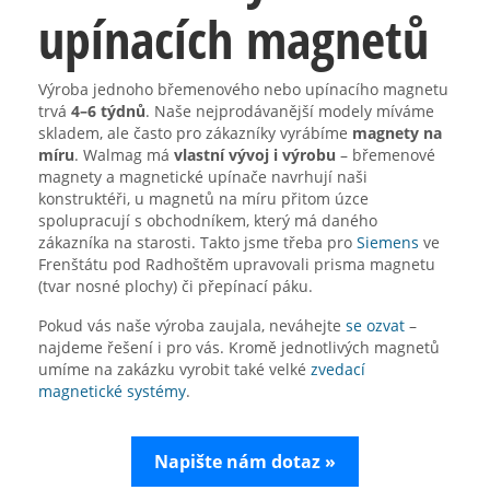
upínacích magnetů
Výroba jednoho břemenového nebo upínacího magnetu
trvá
4–6 týdnů
. Naše nejprodávanější modely míváme
skladem, ale často pro zákazníky vyrábíme
magnety na
míru
. Walmag má
vlastní vývoj i výrobu
– břemenové
magnety a magnetické upínače navrhují naši
konstruktéři, u magnetů na míru přitom úzce
spolupracují s obchodníkem, který má daného
zákazníka na starosti. Takto jsme třeba pro
Siemens
ve
Frenštátu pod Radhoštěm upravovali prisma magnetu
(tvar nosné plochy) či přepínací páku.
Pokud vás naše výroba zaujala, neváhejte
se ozvat
–
najdeme řešení i pro vás. Kromě jednotlivých magnetů
umíme na zakázku vyrobit také velké
zvedací
magnetické systémy
.
Napište nám dotaz »