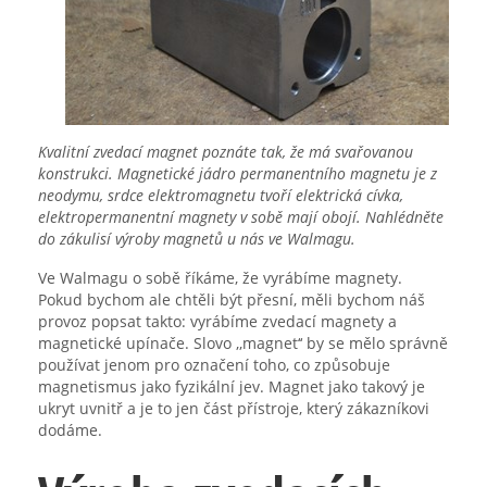
Kvalitní zvedací magnet poznáte tak, že má svařovanou
konstrukci. Magnetické jádro permanentního magnetu je z
neodymu, srdce elektromagnetu tvoří elektrická cívka,
elektropermanentní magnety v sobě mají obojí. Nahlédněte
do zákulisí výroby magnetů u nás ve Walmagu.
Ve Walmagu o sobě říkáme, že vyrábíme magnety.
Pokud bychom ale chtěli být přesní, měli bychom náš
provoz popsat takto: vyrábíme zvedací magnety a
magnetické upínače. Slovo ‚‚magnet‘‘ by se mělo správně
používat jenom pro označení toho, co způsobuje
magnetismus jako fyzikální jev. Magnet jako takový je
ukryt uvnitř a je to jen část přístroje, který zákazníkovi
dodáme.