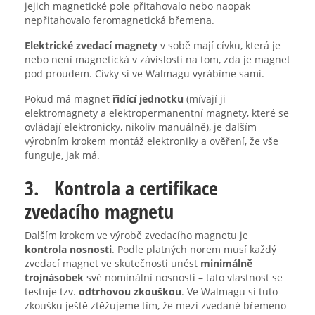
jejich magnetické pole přitahovalo nebo naopak
nepřitahovalo feromagnetická břemena.
Elektrické zvedací magnety
v sobě mají cívku, která je
nebo není magnetická v závislosti na tom, zda je magnet
pod proudem. Cívky si ve Walmagu vyrábíme sami.
Pokud má magnet
řidící jednotku
(mívají ji
elektromagnety a elektropermanentní magnety, které se
ovládají elektronicky, nikoliv manuálně), je dalším
výrobním krokem montáž elektroniky a ověření, že vše
funguje, jak má.
3. Kontrola a certifikace
zvedacího magnetu
Dalším krokem ve výrobě zvedacího magnetu je
kontrola nosnosti
. Podle platných norem musí každý
zvedací magnet ve skutečnosti unést
minimálně
trojnásobek
své nominální nosnosti – tato vlastnost se
testuje tzv.
odtrhovou zkouškou
. Ve Walmagu si tuto
zkoušku ještě ztěžujeme tím, že mezi zvedané břemeno