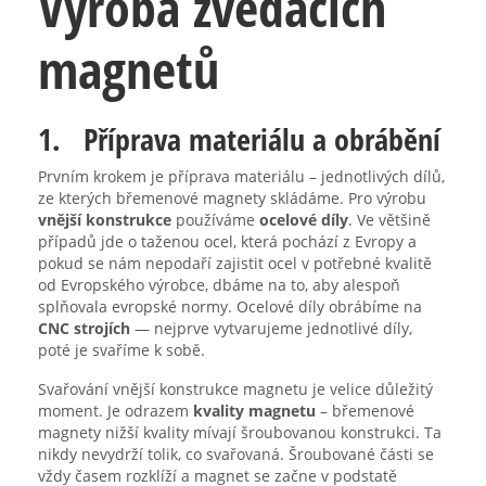
Výroba zvedacích
magnetů
1. Příprava materiálu a obrábění
Prvním krokem je příprava materiálu – jednotlivých dílů,
ze kterých břemenové magnety skládáme. Pro výrobu
vnější konstrukce
používáme
ocelové díly
. Ve většině
případů jde o taženou ocel, která pochází z Evropy a
pokud se nám nepodaří zajistit ocel v potřebné kvalitě
od Evropského výrobce, dbáme na to, aby alespoň
splňovala evropské normy. Ocelové díly obrábíme na
CNC strojích
— nejprve vytvarujeme jednotlivé díly,
poté je svaříme k sobě.
Svařování vnější konstrukce magnetu je velice důležitý
moment. Je odrazem
kvality magnetu
– břemenové
magnety nižší kvality mívají šroubovanou konstrukci. Ta
nikdy nevydrží tolik, co svařovaná. Šroubované části se
vždy časem rozklíží a magnet se začne v podstatě