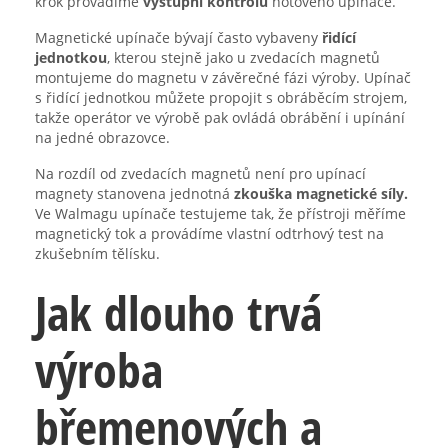
krok provádíme
výstupní kontrolu
hotového upínače.
Magnetické upínače bývají často vybaveny
řidící
jednotkou
, kterou stejně jako u zvedacích magnetů
montujeme do magnetu v závěrečné fázi výroby. Upínač
s řidící jednotkou můžete propojit s obráběcím strojem,
takže operátor ve výrobě pak ovládá obrábění i upínání
na jedné obrazovce.
Na rozdíl od zvedacích magnetů není pro upínací
magnety stanovena jednotná
zkouška magnetické síly.
Ve Walmagu upínače testujeme tak, že přístroji měříme
magnetický tok a provádíme vlastní odtrhový test na
zkušebním tělísku.
Jak dlouho trvá
výroba
břemenových a