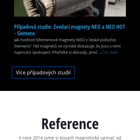
Případová studie: Zvedací magnety NEO a NEO HOT
- Siemens
Jak hodnotí břemenové magnety NEO v české pobočce
Siemens? 160 magnetů ve výrobě dokazuje, že jsou s nimi
naprosto spokojení. Přečtěte si důvody, proč. ...
Číst dále
Více případových studií
Reference
V roce 2014 jsme si koupili magnetický upínač od