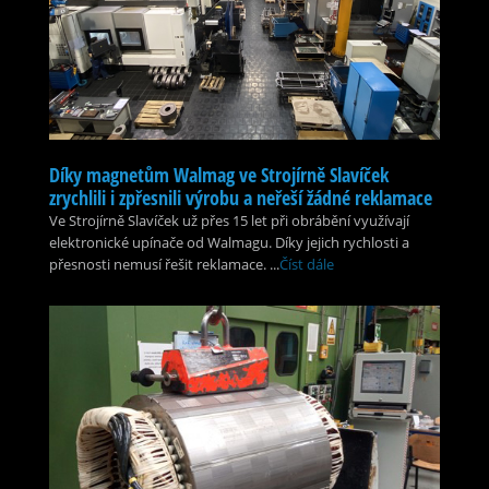
Díky magnetům Walmag ve Strojírně Slavíček
zrychlili i zpřesnili výrobu a neřeší žádné reklamace
Ve Strojírně Slavíček už přes 15 let při obrábění využívají
elektronické upínače od Walmagu. Díky jejich rychlosti a
přesnosti nemusí řešit reklamace. ...
Číst dále