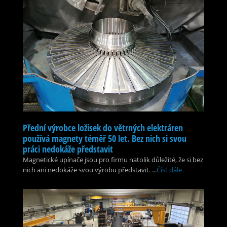
Přední výrobce ložisek do větrných elektráren
používá magnety téměř 50 let. Bez nich si svou
práci nedokáže představit
Magnetické upínače jsou pro firmu natolik důležité, že si bez
nich ani nedokáže svou výrobu představit. ...
Číst dále