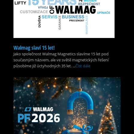
Walmag slaví 15 let!
Jako společnost Walmag Magnetics slavíme 15 let pod
současným názvem, ale ve světě magnetických řešení
působíme již úctyhodných 35 let. ...
Číst dále