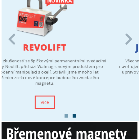
Jsme český výrobce
Všechny naše magnetické upínače a břemenové magnety
navrhujeme, vyrábíme i sestavujeme u nás. Díky tomu můžeme
upravovat a vyvíjet naše produkty dle požadavků zákazníka.
Více
Břemenové magnety