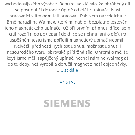
východoasijského výrobce. Bohužel se stávalo, že obráběný díl
se posunul či dokonce úplně odletěl z upínače. Naši
pracovníci s tím odmítali pracovat. Pak jsem na veletrhu v
Brně narazil na Walmag, který mi nabídl bezplatné testování
jeho magnetického upínače. Už při prvním připnutí dílce jsem
cítil rozdíl (i po poklepání do dílce se nehnul ani o píď). Po
úspěšném testu jsme pořídili magnetický upínač Neomill.
Největší přednosti: rychlost upnutí, možnost upnutí i
nesourodého tvaru, obrovská přídržná síla. Ohromilo mě, že
když jsme měli zapůjčený upínač, nechal nám ho Walmag až
do té doby, než vyrobil a doručil magnet z naší objednávky.
...
Číst dále
Ar-STAL