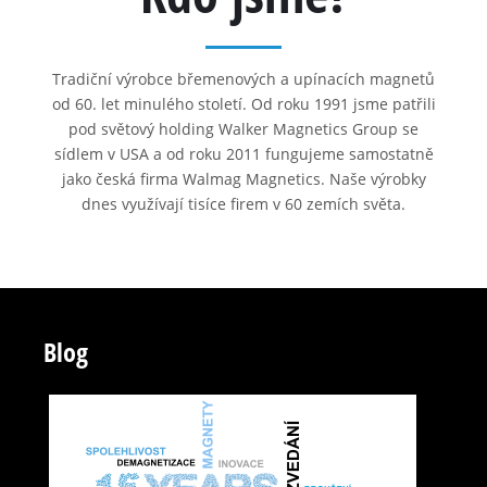
Tradiční výrobce břemenových a upínacích magnetů
od 60. let minulého století. Od roku 1991 jsme patřili
pod světový holding Walker Magnetics Group se
sídlem v USA a od roku 2011 fungujeme samostatně
jako česká firma Walmag Magnetics. Naše výrobky
dnes využívají tisíce firem v 60 zemích světa.
Blog