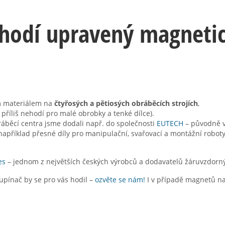
 hodí upravený magneti
ým materiálem na
čtyřosých a pětiosých obráběcích strojích
,
 příliš nehodí pro malé obrobky a tenké dílce).
ráběcí centra jsme dodali např. do společnosti
EUTECH
– původně v
apříklad přesné díly pro manipulační, svařovací a montážní roboty 
es
– jednom z největších českých výrobců a dodavatelů žáruvzdorn
upínač by se pro vás hodil –
ozvěte se nám!
I v případě magnetů na