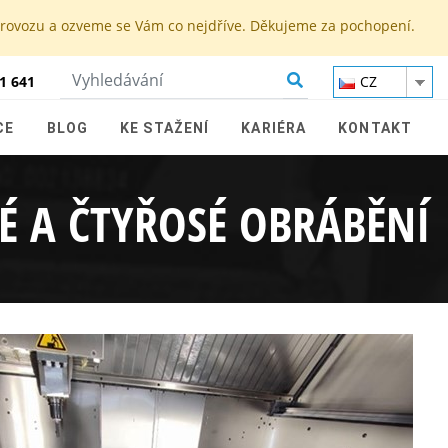
 provozu a ozveme se Vám co nejdříve. Děkujeme za pochopení.
1 641
CZ
CE
BLOG
KE STAŽENÍ
KARIÉRA
KONTAKT
É A ČTYŘOSÉ OBRÁBĚNÍ