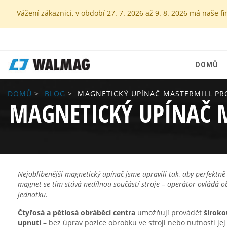
Vážení zákaznici, v období 27. 7. 2026 až 9. 8. 2026 má naš
DOMŮ
DOMŮ
BLOG
MAGNETICKÝ UPÍNAČ MASTERMILL PR
MAGNETICKÝ UPÍNAČ M
Nejoblíbenější magnetický upínač jsme upravili tak, aby perfektně
magnet se tím stává nedílnou součástí stroje – operátor ovládá obr
jednotku.
Čtyřosá a
pětiosá obráběcí centra
umožňují provádět
široko
upnutí
– bez úprav pozice obrobku ve stroji nebo nutnosti jej