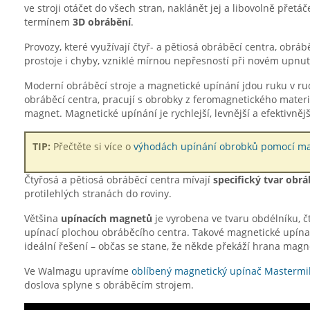
ve stroji otáčet do všech stran, naklánět jej a libovolně přet
termínem
3D obrábění
.
Provozy, které využívají čtyř- a pětiosá obráběcí centra, obráběj
prostoje i chyby, vzniklé mírnou nepřesností při novém upnut
Moderní obráběcí stroje a magnetické upínání jdou ruku v ruc
obráběcí centra, pracují s obrobky z feromagnetického materi
magnet. Magnetické upínání je rychlejší, levnější a efektivnějš
TIP:
Přečtěte si více o
výhodách upínání obrobků pomocí m
Čtyřosá a pětiosá obráběcí centra mívají
specifický tvar obrá
protilehlých stranách do roviny.
Většina
upínacích magnetů
je vyrobena ve tvaru obdélníku, č
upínací plochou obráběcího centra. Takové magnetické upína
ideální řešení – občas se stane, že někde překáží hrana mag
Ve Walmagu upravíme
oblíbený magnetický upínač Mastermil
doslova splyne s obráběcím strojem.