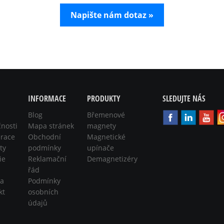
Napište nám dotaz »
INFORMACE
PRODUKTY
SLEDUJTE NÁS
Blog
Břemenové
čnosti
Mapa stránek
magnety
race
Obchodní
Magnetické
ty
podmínky
upínače
ie
Reklamační
Demagnetizéry
řád
ra
Podmínky
kt
osobních
údajů