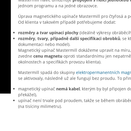
jednom programu a na jedné obrazovce.
Úprava magnetického upínače Mastermill pro čtyřosá a p
Od klienta v takovém případě potřebujeme dodat:
rozměry a tvar upínací plochy
(ideálně výkresy obráběcího
rozměry, tvary, případně další specifikaci obrobků
, se 
dokumentaci nebo model).
Magnetický upínač Mastermill dokážeme upravit na míru, 
zvedne
cenu magnetu
oproti standardnímu jen nepatrně 
okolnostech a specifikách provozu klienta).
Mastermill spadá do skupiny
elektropermanentních
magn
se aktivovaly, následně už ale fungují bez proudu. To při
magnetický upínač
nemá kabel
, kterým by byl připojen d
překážel),
upínač není trvale pod proudem, takže se během obrábě
(na tisíciny milimetru).