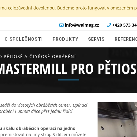
e firma celozávodní dovolenou. Budeme proto fungovat v omezeném
info@walmag.cz
+420 573 34
O SPOLEČNOSTI
PRODUKTY
SERVIS
REFEREN
O PĚTIOSÉ A ČTYŘOSÉ OBRÁBĚNÍ
ASTERMILL PRO PĚTIOS
 seděl do víceosých obráběcích center. Upínací
ábění i upnutí dílce přes jednu řídící
u škálu obráběcích operací na jedno
 přemísťovat na jiný stroj. S dílcem můžete