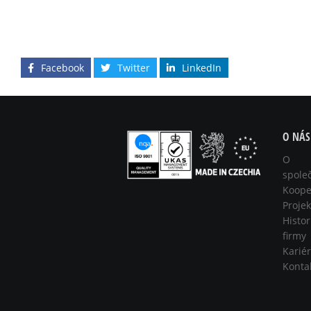
Facebook
Twitter
LinkedIn
O NÁS
O
spole
Koope
Projek
Histor
firmy
Karié
Konta