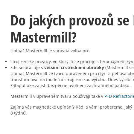
Do jakých provozů se
Mastermill?
Upínač Mastermill je správná volba pro:
strojírenské provozy, ve kterých se pracuje s feromagnetick
kde se pracuje s
většími či středními obrobky
(Mastermill se
Upínač Mastermill ve tvaru upraveném pro čtyř- a pětiosá ob
transformoval na moderní strojírenskou výrobu. Dnes vyrábí n
katapultáže zajistí bezpečné uvolnění záchranného padáku.
Mastermill v upraveném tvaru používají také v
P–D Refractori
Zajímá vás magnetické upínání? Rádi s vámi probereme, jaký 
8 týdnů.