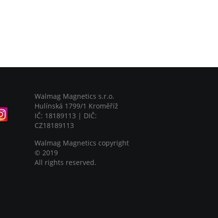
Walmag Magnetics s.r.o.
Hulínská 1799/1 Kroměříž
IČ: 18189113 | DIČ:
CZ18189113
Walmag Magnetics copyright
©
2019
All rights reserved.