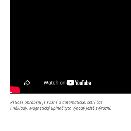
Pětiosé obrábění je svižné a automatické, šetří čas
i náklady. Magnetický upínač tyto výhody ještě zvýrazní.