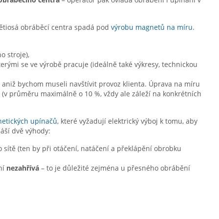
ětiosá obráběcí centra spadá pod
výrobu magnetů na míru
.
 stroje),
kterými se ve výrobě pracuje (ideálně také výkresy, technickou
aniž bychom museli navštívit provoz klienta. Úprava na míru
(v průměru maximálně o 10 %, vždy ale záleží na konkrétních
etických upínačů
, které vyžadují elektrický výboj k tomu, aby
náší dvě výhody:
o sítě (ten by při otáčení, natáčení a překlápění obrobku
ní
nezahřívá
– to je důležité zejména u přesného obrábění