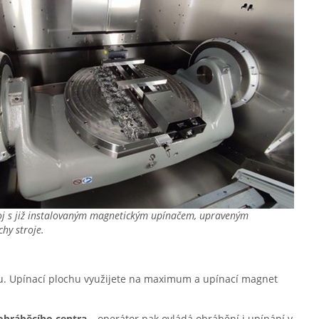
roj s již instalovaným magnetickým upínačem, upraveným
chy stroje.
. Upínací plochu využijete na maximum a upínací magnet
 obráběcího centra
– operátor pak ovládá obrábění i upínání v