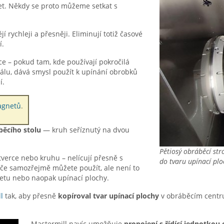
áčet. Někdy se proto můžeme setkat s
í rychleji a přesněji. Eliminují totiž časové
í.
e – pokud tam, kde používají pokročilá
álu, dává smysl použít k upínání obrobků
í.
agnetů
.
běcího stolu
— kruh seříznutý na dvou
Pětiosý obráběcí st
tverce nebo kruhu – nelícují přesně s
do tvaru upínací plo
če samozřejmě můžete použít, ale není to
netu nebo naopak upínací plochy.
l
tak, aby přesně
kopíroval tvar upínací plochy
v obráběcím centru
Mastermill navíc umožňuje
propojení s řídící jednotkou