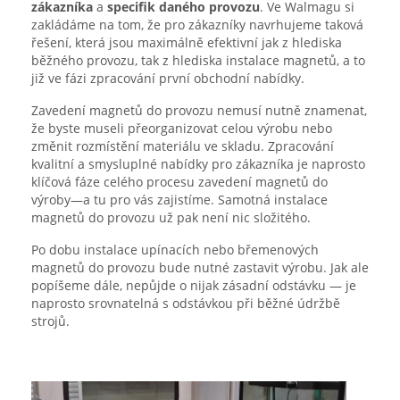
zákazníka
a
specifik daného provozu
. Ve Walmagu si
zakládáme na tom, že pro zákazníky navrhujeme taková
řešení, která jsou maximálně efektivní jak z hlediska
běžného provozu, tak z hlediska instalace magnetů, a to
již ve fázi zpracování první obchodní nabídky.
Zavedení magnetů do provozu nemusí nutně znamenat,
že byste museli přeorganizovat celou výrobu nebo
změnit rozmístění materiálu ve skladu. Zpracování
kvalitní a smysluplné nabídky pro zákazníka je naprosto
klíčová fáze celého procesu zavedení magnetů do
výroby—a tu pro vás zajistíme. Samotná instalace
magnetů do provozu už pak není nic složitého.
Po dobu instalace upínacích nebo břemenových
magnetů do provozu bude nutné zastavit výrobu. Jak ale
popíšeme dále, nepůjde o nijak zásadní odstávku — je
naprosto srovnatelná s odstávkou při běžné údržbě
strojů.