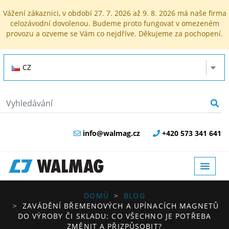
Vážení zákaznici, v období 27. 7. 2026 až 9. 8. 2026 má naše firma
celozávodní dovolenou. Budeme proto fungovat v omezeném
provozu a ozveme se Vám co nejdříve. Děkujeme za pochopení.
CZ
info@walmag.cz
+420 573 341 641
DOMŮ
BLOG
ZAVÁDĚNÍ BŘEMENOVÝCH A UPÍNACÍCH MAGNETŮ
DO VÝROBY ČI SKLADU: CO VŠECHNO JE POTŘEBA
ZMĚNIT A PŘIZPŮSOBIT?