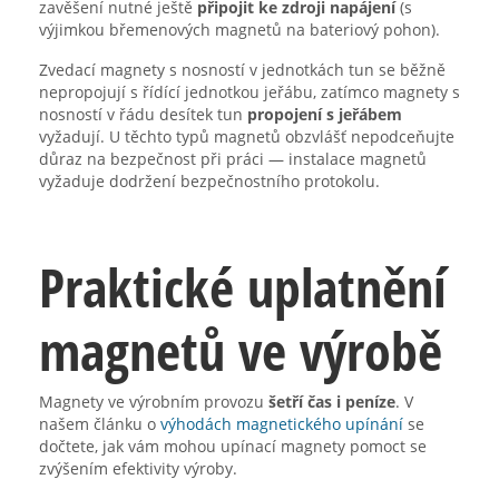
zavěšení nutné ještě
připojit ke zdroji napájení
(s
výjimkou břemenových magnetů na bateriový pohon).
Zvedací magnety s nosností v jednotkách tun se běžně
nepropojují s řídící jednotkou jeřábu, zatímco magnety s
nosností v řádu desítek tun
propojení s jeřábem
vyžadují. U těchto typů magnetů obzvlášť nepodceňujte
důraz na bezpečnost při práci — instalace magnetů
vyžaduje dodržení bezpečnostního protokolu.
Praktické uplatnění
magnetů ve výrobě
Magnety ve výrobním provozu
šetří čas i peníze
. V
našem článku o
výhodách magnetického upínání
se
dočtete, jak vám mohou upínací magnety pomoct se
zvýšením efektivity výroby.