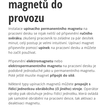
magnetů do
provozu
Instalace
upínacího permanentního magnetu
na
pracovní desku se nijak neliší od připevnění
ručního
svěráku
, zkušený pracovník to zvládne za pár desítek
minut, celý postup je velmi intuitivní. Upínací magnet
připevníte pomocí
upínek
na pracovní desku a můžete
ho začít používat.
Připevnění
elektromagnetu
nebo
elektropermanentního magnetu
na pracovní desku je
podobně jednoduché jako u permanentního magnetu.
Poté ještě musíte magnet
připojit do sítě
.
Některé typy upínacích magnetů můžete
propojit s
řídící jednotkou obráběcího (či jiného) stroje
. Operátor
výroby pak obsluhuje jednu řídící jednotku, která ovládá
jak samotné obrábění na pracovní desce, tak aktivaci a
deaktivaci magnetu.