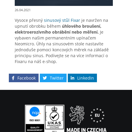
26.04.2021
Vysoce přesný
sinusový stůl Fixar
je navržen na
upnutí obrobku během
úhlového broušení,
elektroerozivního obrábění nebo měření.
Je
vybaven našim permanentním upínačem
Neomicro. Úhly na sinusovém stole nastavíte
jednoduše pomoci koncových měrek na základě
principu sinus. Podívejte se na více informací o
Fixaru na náš e-shop.
Facebook
Twitter
LinkedIn