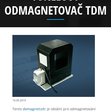
ODMAGNETOVAČ TDM
10.09.2019
Tento
demagnetizér
je ideální pro odmagnetování