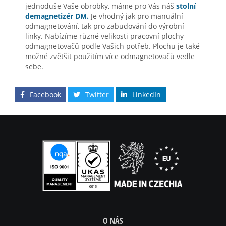
jednoduše Vaše obrobky, máme pro Vás náš
stolní
demagnetizér DM.
Je vhodný jak pro manuální
odmagnetování, tak pro zabudování do výrobní
linky. Nabízíme různé velikosti pracovní plochy
odmagnetovačů podle Vašich potřeb. Plochu je také
možné zvětšit použitím více odmagnetovačů vedle
sebe.
Facebook
Twitter
LinkedIn
O NÁS