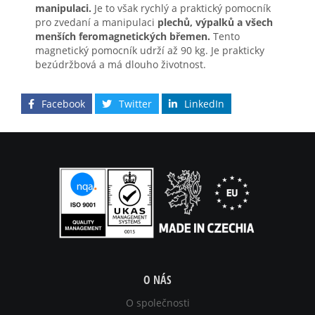
manipulaci.
Je to však rychlý a praktický pomocník
pro zvedaní a manipulaci
plechů, výpalků a všech
menších feromagnetických břemen.
Tento
magnetický pomocník udrží až 90 kg. Je prakticky
bezúdržbová a má dlouho životnost.
Facebook
Twitter
LinkedIn
O NÁS
O společnosti