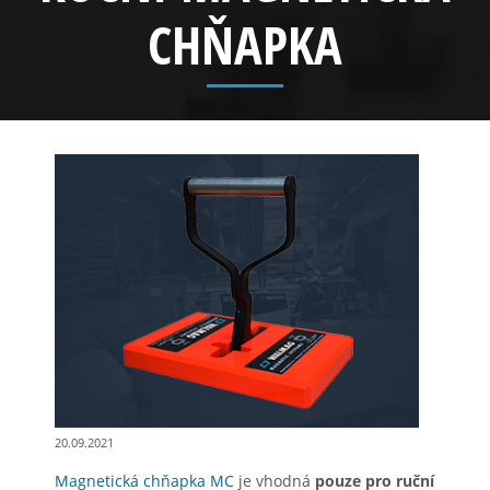
CHŇAPKA
20.09.2021
Magnetická chňapka MC
je vhodná
pouze pro ruční