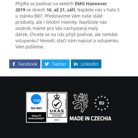
Přijďte se podívat na veletrh
EMO Hannover
2019
ve dnech
16. až 21. září.
Najdete nás v hale 5
u stánku B87. Představíme Vám naše stálé
produkty, ale i letošní novinky. Navštivte nás
osobně, máme pro Vás nachystaný malý
dárek. Chcete se na nás přijít podívat, ale nemáte
vstupenku? Nevadí, stačí nám napsat a vstupenku
Vám pošleme.
Facebook
Twitter
LinkedIn