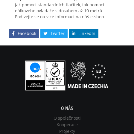
jak pomocí standardních tlačítek, tak pomoci
dálkového ovladače s dosahem až 10 metrů.
Podívejte se na více informací na náš e-shop.
Facebook
Twitter
LinkedIn
O NÁS
O společnosti
Kooperace
Projekty