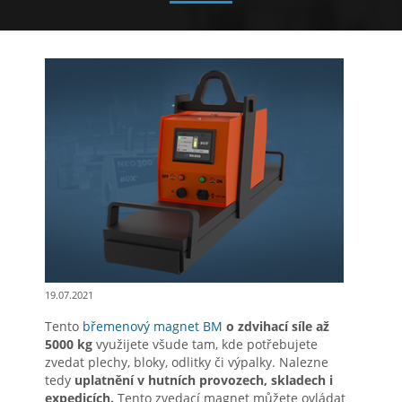
19.07.2021
Tento
břemenový magnet BM
o zdvihací síle až
5000 kg
využijete všude tam, kde potřebujete
zvedat plechy, bloky, odlitky či výpalky. Nalezne
tedy
uplatnění v hutních provozech, skladech i
expedicích.
Tento zvedací magnet můžete ovládat