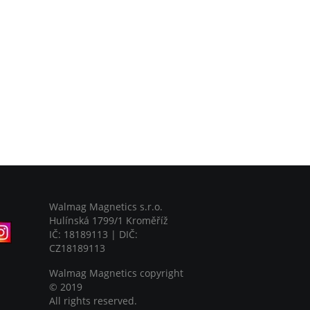
Walmag Magnetics s.r.o.
Hulínská 1799/1 Kroměříž
IČ: 18189113 | DIČ:
CZ18189113
Walmag Magnetics copyright
©
2019
All rights reserved.