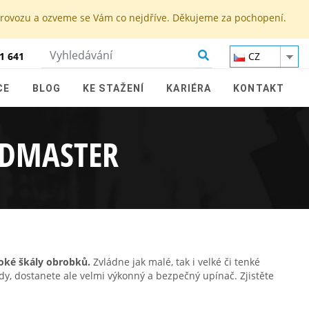
 provozu a ozveme se Vám co nejdříve. Děkujeme za pochopení.
1 641
CZ
CE
BLOG
KE STAŽENÍ
KARIÉRA
KONTAKT
NDMASTER
roké škály obrobků.
Zvládne jak malé, tak i velké či tenké
ady, dostanete ale velmi výkonný a bezpečný upínač. Zjistěte