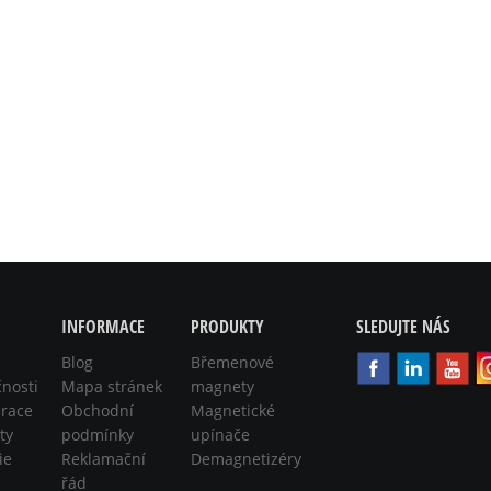
INFORMACE
PRODUKTY
SLEDUJTE NÁS
Blog
Břemenové
čnosti
Mapa stránek
magnety
race
Obchodní
Magnetické
ty
podmínky
upínače
ie
Reklamační
Demagnetizéry
řád