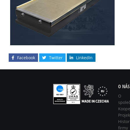
Facebook
Twitter
LinkedIn
O NÁS
O
spole
Koope
Projek
Histor
firmy