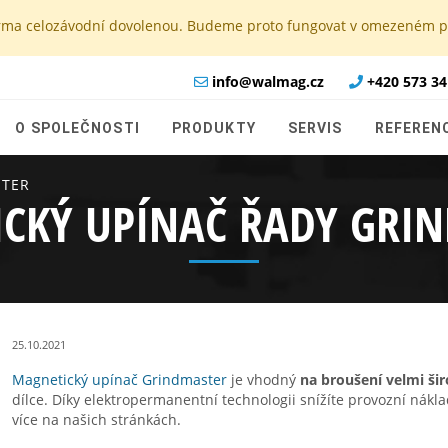
e firma celozávodní dovolenou. Budeme proto fungovat v omezeném
info@walmag.cz
+420 573 34
O SPOLEČNOSTI
PRODUKTY
SERVIS
REFEREN
STER
CKÝ UPÍNAČ ŘADY GRI
25.10.2021
Magnetický upínač Grindmaster
je vhodný
na broušení velmi ši
dílce. Díky elektropermanentní technologii snížíte provozní nákl
více na našich stránkách.