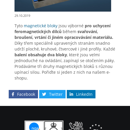
29.10.2019
Tyto
magnetické bloky
jsou výborné
pro uchycení
feromagnetických dílců
během
svařování,
broušení, vrtání či jiném opracovávání materiálu.
Díky třem speciálně upravených stranám snadno
udrží ploché, kruhové, čtvercové i jiné profily. Každé
balení obsahuje dva bloky
, které jsou velmi
jednoduché na ovládání, zapínají se otočením páky.
Prodáváme tři druhy magnetických bloků s různou
upínací silou. Pořiďte si jeden z nich na našem e-
shopu.
Facebook
Twitter
LinkedIn