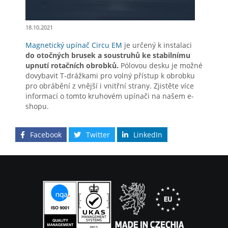
18.10.2021
Magnetický upínač Circu EM
je určený k instalaci
do otočných brusek a soustruhů ke stabilnímu
upnutí rotačních obrobků.
Pólovou desku je možné
dovybavit T-drážkami pro volný přístup k obrobku
pro obrábění z vnější i vnitřní strany. Zjistěte více
informací o tomto kruhovém upínači na našem e-
shopu.
Facebook
Twitter
LinkedIn