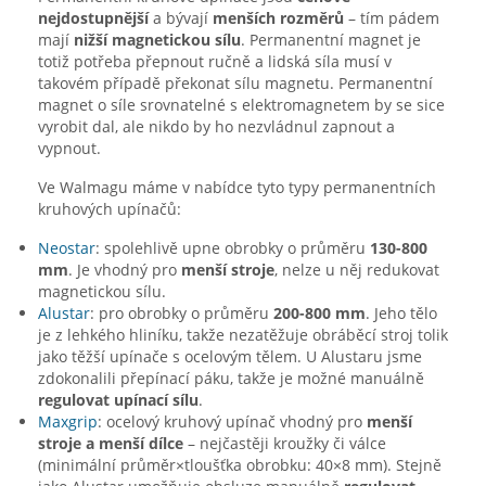
nejdostupnější
a bývají
menších rozměrů
– tím pádem
mají
nižší magnetickou sílu
. Permanentní magnet je
totiž potřeba přepnout ručně a lidská síla musí v
takovém případě překonat sílu magnetu. Permanentní
magnet o síle srovnatelné s elektromagnetem by se sice
vyrobit dal, ale nikdo by ho nezvládnul zapnout a
vypnout.
Ve Walmagu máme v nabídce tyto typy permanentních
kruhových upínačů:
Neostar
: spolehlivě upne obrobky o průměru
130-800
mm
. Je vhodný pro
menší stroje
, nelze u něj redukovat
magnetickou sílu.
Alustar
: pro obrobky o průměru
200-800 mm
. Jeho tělo
je z lehkého hliníku, takže nezatěžuje obráběcí stroj tolik
jako těžší upínače s ocelovým tělem. U Alustaru jsme
zdokonalili přepínací páku, takže je možné manuálně
regulovat upínací sílu
.
Maxgrip
: ocelový kruhový upínač vhodný pro
menší
stroje a menší dílce
– nejčastěji kroužky či válce
(minimální průměr×tloušťka obrobku: 40×8 mm). Stejně