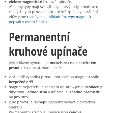
elektromagnetické
kruhové upínače.
Všechny typy mají své výhody a nevýhody a hodí se do
různých typů provozů a pro různé způsoby obrábění.
Blíže jsme
rozdíly mezi základními typy magnetů
popsali v tomto článku
.
Permanentní
kruhové upínače
Jejich hlavní výhodou je
nezávislost na elektrickém
proudu
. To v praxi znamená, že:
v případě výpadku proudu obrobek na magnetu stále
bezpečně drží
,
magnet nepotřebuje zapojení do sítě – jeho
instalace
je
díky tomu
jednoduchá
a můžete jej
snadno přemístit
na jiný stroj,
jeho provoz je
levnější
(nespotřebovává elektrickou
energii).
Permanentní kruhové upínače jsou
cenově