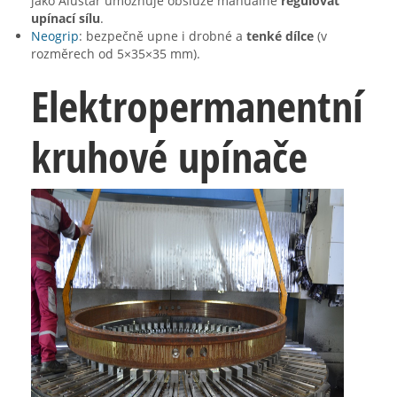
jako Alustar umožňuje obsluze manuálně
regulovat
upínací sílu
.
Neogrip
: bezpečně upne i drobné a
tenké dílce
(v
rozměrech od 5×35×35 mm).
Elektropermanentní
kruhové upínače