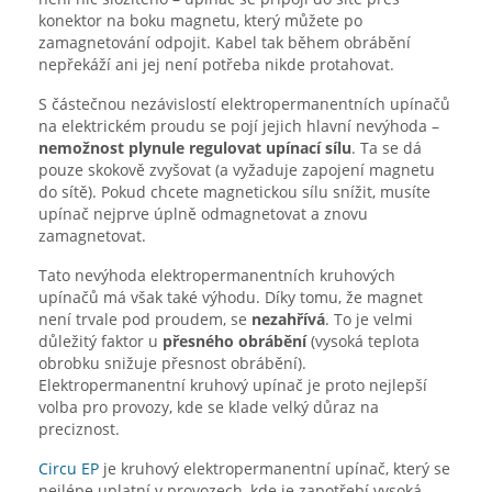
konektor na boku magnetu, který můžete po
zamagnetování odpojit. Kabel tak během obrábění
nepřekáží ani jej není potřeba nikde protahovat.
S částečnou nezávislostí elektropermanentních upínačů
na elektrickém proudu se pojí jejich hlavní nevýhoda –
nemožnost plynule regulovat upínací sílu
. Ta se dá
pouze skokově zvyšovat (a vyžaduje zapojení magnetu
do sítě). Pokud chcete magnetickou sílu snížit, musíte
upínač nejprve úplně odmagnetovat a znovu
zamagnetovat.
Tato nevýhoda elektropermanentních kruhových
upínačů má však také výhodu. Díky tomu, že magnet
není trvale pod proudem, se
nezahřívá
. To je velmi
důležitý faktor u
přesného obrábění
(vysoká teplota
obrobku snižuje přesnost obrábění).
Elektropermanentní kruhový upínač je proto nejlepší
volba pro provozy, kde se klade velký důraz na
preciznost.
Circu EP
je kruhový elektropermanentní upínač, který se
nejlépe uplatní v provozech, kde je zapotřebí vysoká