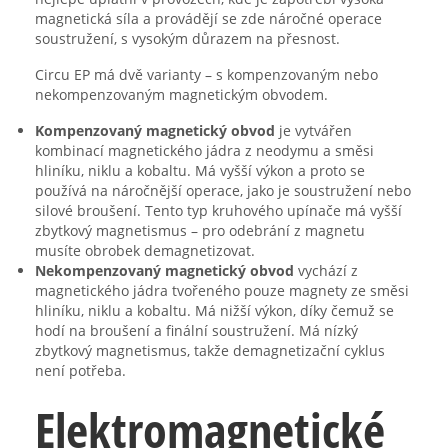
magnetická síla a provádějí se zde náročné operace
soustružení, s vysokým důrazem na přesnost.
Circu EP má dvě varianty – s kompenzovaným nebo
nekompenzovaným magnetickým obvodem.
Kompenzovaný magnetický obvod
je vytvářen
kombinací magnetického jádra z neodymu a směsi
hliníku, niklu a kobaltu. Má vyšší výkon a proto se
používá na náročnější operace, jako je soustružení nebo
silové broušení. Tento typ kruhového upínače má vyšší
zbytkový magnetismus – pro odebrání z magnetu
musíte obrobek demagnetizovat.
Nekompenzovaný magnetický obvod
vychází z
magnetického jádra tvořeného pouze magnety ze směsi
hliníku, niklu a kobaltu. Má nižší výkon, díky čemuž se
hodí na broušení a finální soustružení. Má nízký
zbytkový magnetismus, takže demagnetizační cyklus
není potřeba.
Elektromagnetické