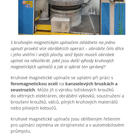
S kruhovým magnetickým upínačem zvládnete na jedno
upnutí provést více obráběcích operací – obrobíte čelo dílce
i jeho vnitřní i vnější plochy, aniž byste museli obrobek
upínat na několikrát. Jaké jsou další výhody kruhových
magnetických upínačů a jak si vybrat ten správný?
Kruhové magnetické upínače se uplatní při práci s
feromagnetickou ocelí
na
karuselových bruskách a
soustruzích
. Může jít o výrobu ložiskových kroužků
do větrných elektráren, obrábění výkovků, soustružení a
broušení kroužků, válců, plných kruhových materiálů
nebo pilových kotoučů.
Kruhové magnetické upínače jsou oblíbeným řešením
pro upínání zejména ve strojírenství a v automobilovém
průmyslu.