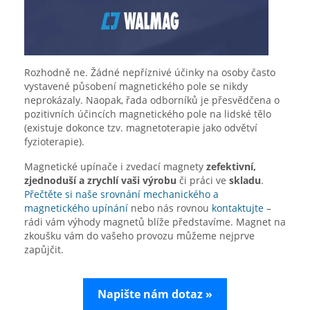
Rozhodně ne. Žádné nepříznivé účinky na osoby často
vystavené působení magnetického pole se nikdy
neprokázaly. Naopak, řada odborníků je přesvědčena o
pozitivních účincích magnetického pole na lidské tělo
(existuje dokonce tzv. magnetoterapie jako odvětví
fyzioterapie).
Magnetické upínače i zvedací magnety
zefektivní,
zjednoduší a zrychlí vaši výrobu
či práci ve
skladu
.
Přečtěte si naše srovnání mechanického a
magnetického upínání
nebo nás rovnou
kontaktujte
–
rádi vám výhody magnetů blíže představíme. Magnet na
zkoušku vám do vašeho provozu můžeme nejprve
zapůjčit.
Napište nám dotaz »