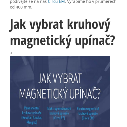
podívejte se na náš
Circu EM
. Vyrábíme ho v průměrech
od 400 mm.
Jak vybrat kruhový
magnetický upínač?
<