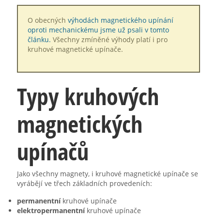
O obecných
výhodách magnetického upínání
oproti mechanickému jsme už psali v tomto
článku.
Všechny zmíněné výhody platí i pro
kruhové magnetické upínače.
Typy kruhových
magnetických
upínačů
Jako všechny magnety, i kruhové magnetické upínače se
vyrábějí ve třech základních provedeních:
permanentní
kruhové upínače
elektropermanentní
kruhové upínače