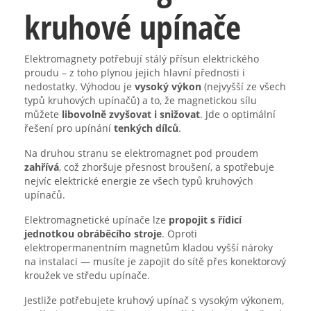
kruhové upínače
Elektromagnety potřebují stálý přísun elektrického
proudu – z toho plynou jejich hlavní přednosti i
nedostatky. Výhodou je
vysoký výkon
(nejvyšší ze všech
typů kruhových upínačů) a to, že magnetickou sílu
můžete
libovolně zvyšovat i snižovat
. Jde o optimální
řešení pro upínání
tenkých dílců
.
Na druhou stranu se elektromagnet pod proudem
zahřívá
, což zhoršuje přesnost broušení, a spotřebuje
nejvíc elektrické energie ze všech typů kruhových
upínačů.
Elektromagnetické upínače lze
propojit s řídicí
jednotkou obráběcího stroje
. Oproti
elektropermanentním magnetům kladou vyšší nároky
na instalaci — musíte je zapojit do sítě přes konektorový
kroužek ve středu upínače.
Jestliže potřebujete kruhový upínač s vysokým výkonem,