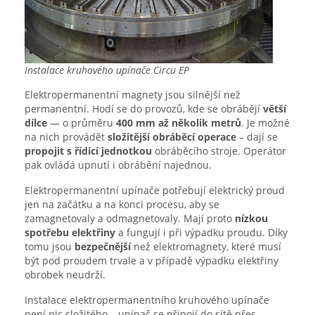
Instalace kruhového upínače Circu EP
Elektropermanentní magnety jsou silnější než
permanentní. Hodí se do provozů, kde se obrábějí
větší
dílce
— o průměru
400 mm až několik metrů
. Je možné
na nich provádět
složitější obráběcí operace
– dají se
propojit s řídicí jednotkou
obráběcího stroje. Operátor
pak ovládá upnutí i obrábění najednou.
Elektropermanentní upínače potřebují elektrický proud
jen na začátku a na konci procesu, aby se
zamagnetovaly a odmagnetovaly. Mají proto
nízkou
spotřebu elektřiny
a fungují i při výpadku proudu. Díky
tomu jsou
bezpečnější
než elektromagnety, které musí
být pod proudem trvale a v případě výpadku elektřiny
obrobek neudrží.
Instalace elektropermanentního kruhového upínače
není nic složitého – upínač se připojí do sítě přes