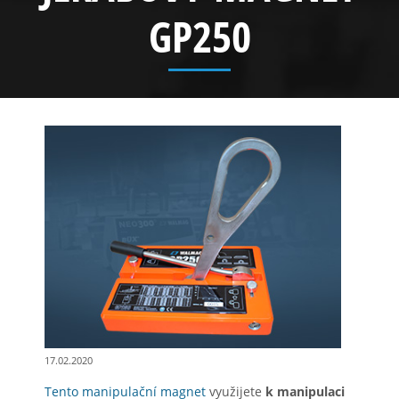
GP250
17.02.2020
Tento manipulační magnet
využijete
k manipulaci