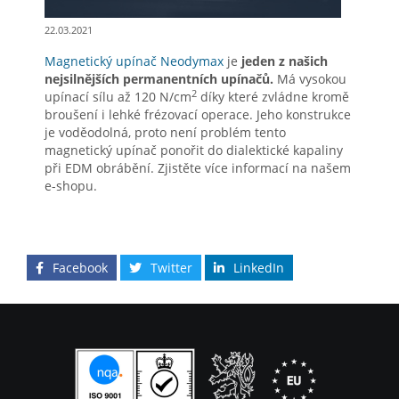
22.03.2021
Magnetický upínač Neodymax
je
jeden z našich
nejsilnějších permanentních upínačů.
Má vysokou
2
upínací sílu až 120 N/cm
díky které zvládne kromě
broušení i lehké frézovací operace. Jeho konstrukce
je voděodolná, proto není problém tento
magnetický upínač ponořit do dialektické kapaliny
při EDM obrábění. Zjistěte více informací na našem
e-shopu.
Facebook
Twitter
LinkedIn