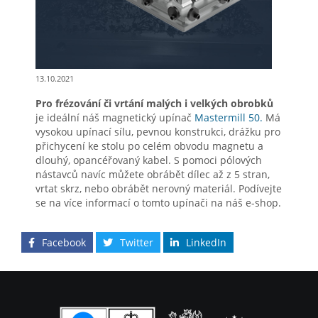
13.10.2021
Pro frézování či vrtání malých i velkých obrobků
je ideální náš magnetický upínač
Mastermill 50.
Má
vysokou upínací sílu, pevnou konstrukci, drážku pro
přichycení ke stolu po celém obvodu magnetu a
dlouhý, opancéřovaný kabel. S pomoci pólových
nástavců navíc můžete obrábět dílec až z 5 stran,
vrtat skrz, nebo obrábět nerovný materiál. Podívejte
se na více informací o tomto upínači na náš e-shop.
Facebook
Twitter
LinkedIn