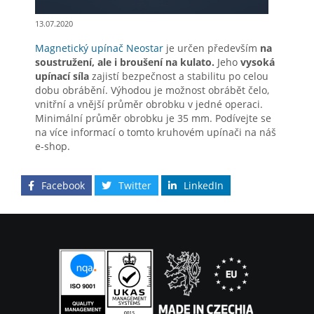
13.07.2020
Magnetický upínač Neostar
je určen především
na
soustružení, ale i broušení na kulato.
Jeho
vysoká
upínací síla
zajistí bezpečnost a stabilitu po celou
dobu obrábění. Výhodou je možnost obrábět čelo,
vnitřní a vnější průměr obrobku v jedné operaci.
Minimální průměr obrobku je 35 mm. Podívejte se
na více informací o tomto kruhovém upínači na náš
e-shop.
Facebook
Twitter
LinkedIn