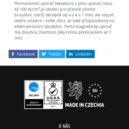
Permanentní upínač
Neomicro
s jeho upínací silou
2
až 100 N/cm
je ideální pro přesné ploché
broušení. Udrží obrobek od 4 x 4 x 1 mm, ale stejně
dobře zvládne i velké dílce. Je také přizpůsobený na
elektroerozivní obrábění. Tento magnetický upínač
má dlouhou životnost díky limitu přebroušení až 7
mm.
Facebook
Twitter
LinkedIn
O NÁS