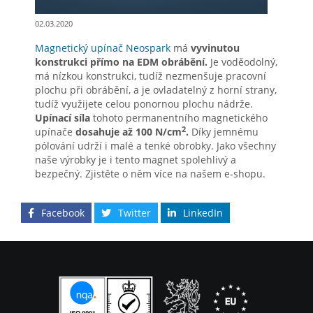
02.03.2020
Magnetický upínač Neospark
má
vyvinutou
konstrukci přímo na EDM obrábění.
Je voděodolný,
má nízkou konstrukci, tudíž nezmenšuje pracovní
plochu při obrábění, a je ovladatelný z horní strany,
tudíž využijete celou ponornou plochu nádrže.
Upínací síla
tohoto permanentního magnetického
2
upínače
dosahuje až 100 N/cm
.
Díky jemnému
pólování udrží i malé a tenké obrobky. Jako všechny
naše výrobky je i tento magnet spolehlivý a
bezpečný. Zjistěte o něm více na našem e-shopu.
Facebook
Twitter
LinkedIn