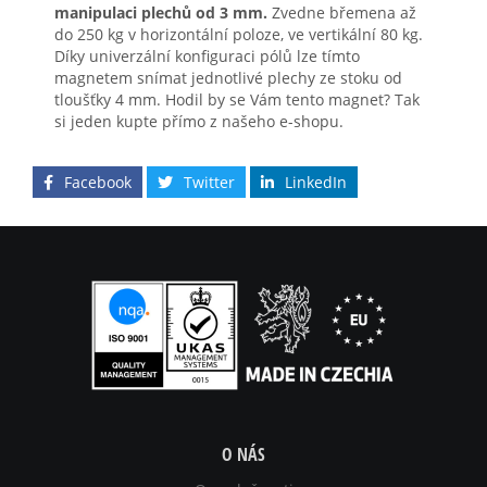
manipulaci plechů od 3 mm.
Zvedne břemena až
do 250 kg v horizontální poloze, ve vertikální 80 kg.
Díky univerzální konfiguraci pólů lze tímto
magnetem snímat jednotlivé plechy ze stoku od
tloušťky 4 mm. Hodil by se Vám tento magnet? Tak
si jeden kupte přímo z našeho e-shopu.
Facebook
Twitter
LinkedIn
O NÁS