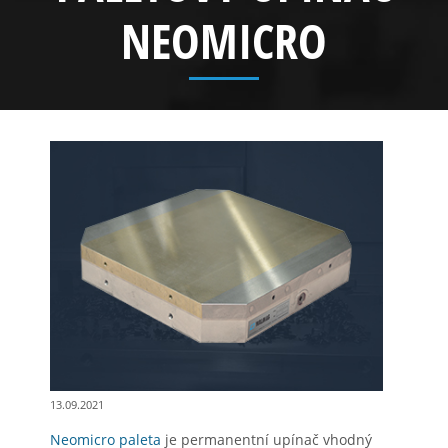
NEOMICRO
13.09.2021
Neomicro paleta
je permanentní upínač vhodný