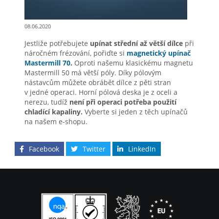
08.06.2020
Jestliže potřebujete
upínat střední až větší dílce
při
náročném frézování, pořiďte si
magnetický upínač
Mastermill 70.
Oproti našemu klasickému magnetu
Mastermill 50 má větší póly. Díky pólovým
nástavcům můžete obrábět dílce z pěti stran
v jedné operaci. Horní pólová deska je z oceli a
nerezu, tudíž
není při operaci potřeba použití
chladící kapaliny.
Vyberte si jeden z těch upínačů
na našem e-shopu.
Facebook
Twitter
LinkedIn