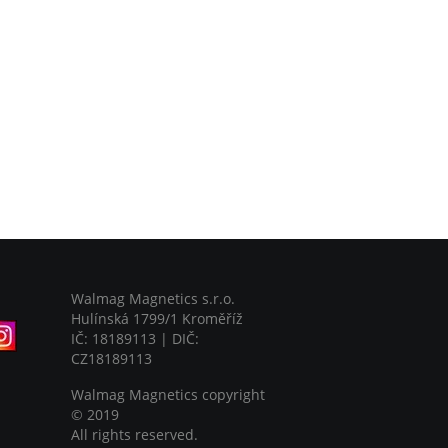
Walmag Magnetics s.r.o.
Hulínská 1799/1 Kroměříž
IČ: 18189113 | DIČ:
CZ18189113
Walmag Magnetics copyright
©
2019
All rights reserved.