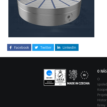
Facebook
Twitter
LinkedIn
O NÁS
O
spole
Koope
Projek
Histor
firmy