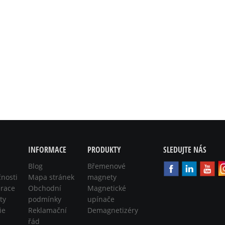
INFORMACE
PRODUKTY
SLEDUJTE NÁS
Blog
Břemenové
čnosti
Mapa stránek
magnety
race
Obchodní
Magnetické
ty
podmínky
upínače
ie
Reklamační
Demagnetizéry
řád