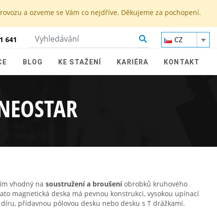
 provozu a ozveme se Vám co nejdříve. Děkujeme za pochopení.
1 641
CZ
CE
BLOG
KE STAŽENÍ
KARIÉRA
KONTAKT
NEOSTAR
ním vhodný na
soustružení a broušení
obrobků kruhového
 Tato magnetická deska má pevnou konstrukci, vysokou upínací
í díru, přídavnou pólovou desku nebo desku s T drážkami.