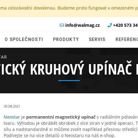
e firma celozávodní dovolenou. Budeme proto fungovat v omezeném
info@walmag.cz
+420 573 34
O SPOLEČNOSTI
PRODUKTY
SERVIS
REFEREN
TAR
ICKÝ KRUHOVÝ UPÍNAČ 
30.08.2021
Neostar
je
permanentní magnetický upínač
s radiálním pólová
tvaru. Výhodou je obrábět obrobek z více stran v jedné operaci.
sílu a nadstandardně si můžete zvolit například přesnou středíc
Podívejte se na více detailů o Neostaru na náš e-shop.