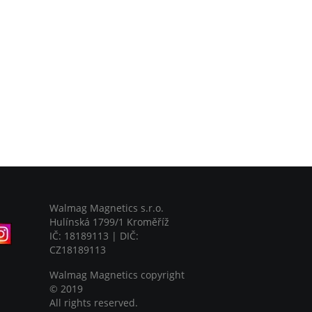
Walmag Magnetics s.r.o.
Hulínská 1799/1 Kroměříž
IČ: 18189113 | DIČ:
CZ18189113
Walmag Magnetics copyright
©
2019
All rights reserved.