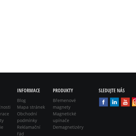
INFORMACE
PRODUKTY
SLEDUJTE NÁS
Blog
Břemenové
čnosti
Mapa stránek
magnety
race
Obchodní
Magnetické
ty
podmínky
upínače
ie
Reklamační
Demagnetizéry
řád