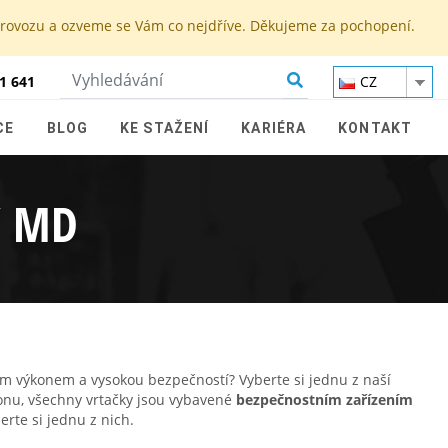
 provozu a ozveme se Vám co nejdříve. Děkujeme za pochopení.
1 641
CZ
CE
BLOG
KE STAŽENÍ
KARIÉRA
KONTAKT
Y MD
m výkonem a vysokou bezpečností? Vyberte si jednu z naší
onu, všechny vrtačky jsou vybavené
bezpečnostním zařízením
rte si jednu z nich.