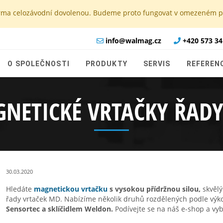
e firma celozávodní dovolenou. Budeme proto fungovat v omezeném
info@walmag.cz
+420 573 34
O SPOLEČNOSTI
PRODUKTY
SERVIS
REFEREN
NETICKÉ VRTAČKY ŘAD
30.03.2020
Hledáte
magnetickou vrtačku
s vysokou přídržnou silou,
skvělý
řady vrtaček MD. Nabízíme několik druhů rozdělených podle výk
Sensortec a sklíčidlem Weldon.
Podívejte se na náš e-shop a vybe