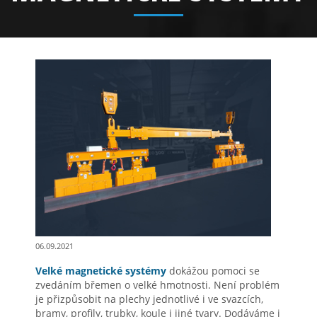
06.09.2021
Velké magnetické systémy
dokážou pomoci se
zvedáním břemen o velké hmotnosti. Není problém
je přizpůsobit na plechy jednotlivé i ve svazcích,
bramy, profily, trubky, koule i jiné tvary. Dodáváme i