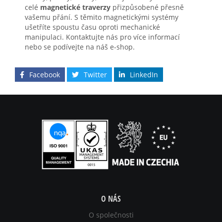
celé
magnetické traverzy
přizpůsobené přesně
vašemu přání. S těmito magnetickými systémy
ušetříte spoustu času oproti mechanické
manipulaci. Kontaktujte nás pro více informací
nebo se podívejte na náš e-shop.
Facebook
Twitter
LinkedIn
O NÁS
O společnosti