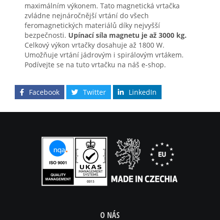
maximálním výkonem. Tato magnetická vrtačka
zvládne nejnáročnější vrtání do všech
feromagnetických materiálů díky nejvyšší
bezpečnosti.
Upínací síla magnetu je až 3000 kg.
Celkový výkon vrtačky dosahuje až 1800 W.
Umožňuje vrtání jádrovým i spirálovým vrtákem.
Podívejte se na tuto vrtačku na náš e-shop.
Facebook
Twitter
LinkedIn
O NÁS