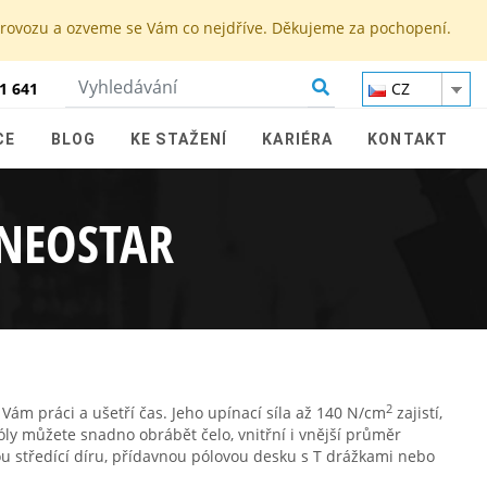
 provozu a ozveme se Vám co nejdříve. Děkujeme za pochopení.
1 641
CZ
CE
BLOG
KE STAŽENÍ
KARIÉRA
KONTAKT
NEOSTAR
2
Vám práci a ušetří čas. Jeho upínací síla až 140 N/cm
zajistí,
óly můžete snadno obrábět čelo, vnitřní i vnější průměr
u středící díru, přídavnou pólovou desku s T drážkami nebo