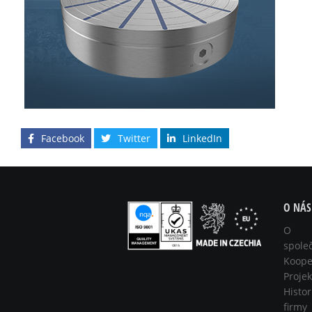
Facebook
Twitter
LinkedIn
O NÁS
O
spole
Koope
Projek
Histor
firmy