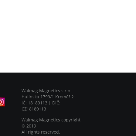
Walmag Magnetics s.r.o.
Hulínská 1799/1 Kroměříž
IČ: 18189113 | DIČ:
CZ18189113
Walmag Magnetics copyright
©
2019
All rights reserved.