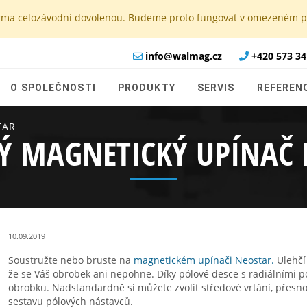
e firma celozávodní dovolenou. Budeme proto fungovat v omezeném
info@walmag.cz
+420 573 34
O SPOLEČNOSTI
PRODUKTY
SERVIS
REFEREN
TAR
Ý MAGNETICKÝ UPÍNAČ 
10.09.2019
Soustružte nebo bruste na
magnetickém upínači Neostar.
Ulehčí 
že se Váš obrobek ani nepohne. Díky pólové desce s radiálními p
obrobku. Nadstandardně si můžete zvolit středové vrtání, přesno
sestavu pólových nástavců.