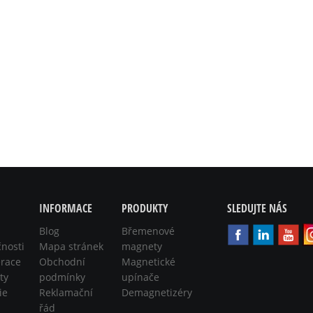
INFORMACE
PRODUKTY
SLEDUJTE NÁS
Blog
Břemenové
čnosti
Mapa stránek
magnety
race
Obchodní
Magnetické
ty
podmínky
upínače
ie
Reklamační
Demagnetizéry
řád