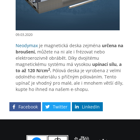
09.03.2020
Neodymax
je magnetická deska zejména
určena na
broušení,
můžete na ni ale i frézovat nebo
elektroerozivně obrábět. Díky dvojitému
magnetickému systému má vysokou
upínací sílu, a
2
to až 120 N/cm
.
Pólová deska je vyrobena z velmi
odolného materiálu s příčným pólováním. Tento
upínač je vhodný pro malé, ale i mnohem větší díly,
kupte ho ihned na našem e-shopu.
Facebook
Twitter
LinkedIn