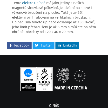
Tento
elektro upínač
má jako jediný z našich
magnetů vlnovkové pólování. Je ideální na silové i
výkonové broušení na plocho. Také je zvlášť
efektivní při hrubování na vertikálních bruskách.
2
Upínací síla tohoto upínače dosahuje až 130 N/cm
,
jeho limit přebroušení je až 8 mm a můžete na něm
obrábět obrobky od 120 x 40 x 20 mm.
Facebook
Twitter
LinkedIn
O NÁS