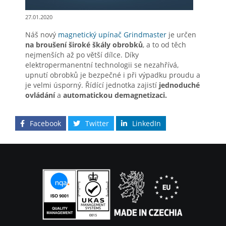
27.01.2020
Náš nový
magnetický upínač Grindmaster
je určen
na broušení široké škály obrobků
, a to od těch
nejmenších až po větší dílce. Díky
elektropermanentní technologii se nezahřívá,
upnutí obrobků je bezpečné i při výpadku proudu a
je velmi úsporný. Řídící jednotka zajistí
jednoduché
ovládání
a
automatickou demagnetizaci.
Facebook
Twitter
LinkedIn