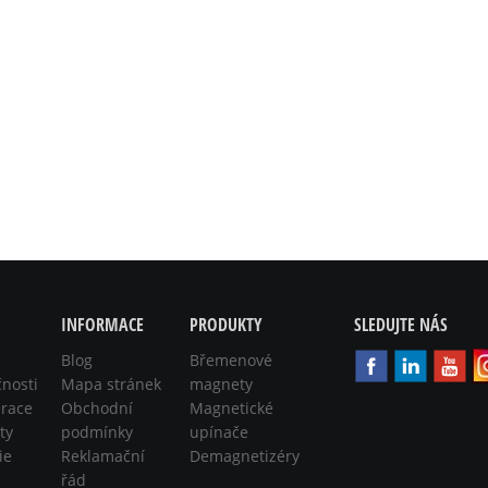
INFORMACE
PRODUKTY
SLEDUJTE NÁS
Blog
Břemenové
čnosti
Mapa stránek
magnety
race
Obchodní
Magnetické
ty
podmínky
upínače
ie
Reklamační
Demagnetizéry
řád