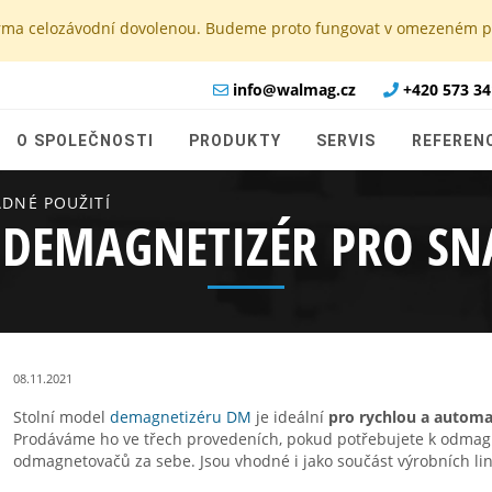
e firma celozávodní dovolenou. Budeme proto fungovat v omezeném
info@walmag.cz
+420 573 34
O SPOLEČNOSTI
PRODUKTY
SERVIS
REFEREN
DNÉ POUŽITÍ
 DEMAGNETIZÉR PRO SN
08.11.2021
Stolní model
demagnetizéru DM
je ideální
pro rychlou a autom
Prodáváme ho ve třech provedeních, pokud potřebujete k odmagne
odmagnetovačů za sebe. Jsou vhodné i jako součást výrobních lin