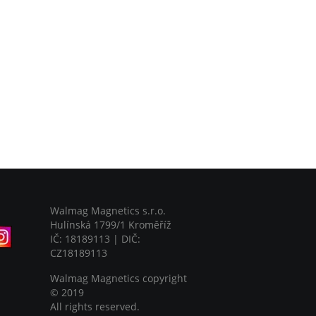
Walmag Magnetics s.r.o.
Hulínská 1799/1 Kroměříž
IČ: 18189113 | DIČ:
CZ18189113
Walmag Magnetics copyright
©
2019
All rights reserved.