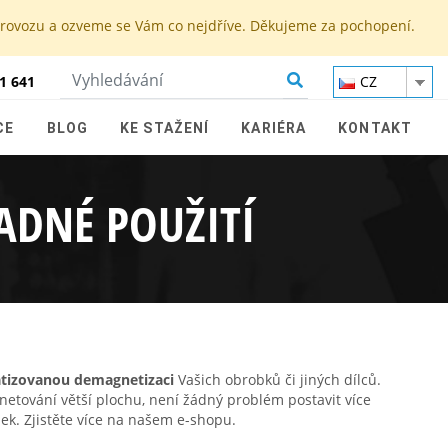
 provozu a ozveme se Vám co nejdříve. Děkujeme za pochopení.
1 641
CZ
CE
BLOG
KE STAŽENÍ
KARIÉRA
KONTAKT
ADNÉ POUŽITÍ
atizovanou demagnetizaci
Vašich obrobků či jiných dílců.
tování větší plochu, není žádný problém postavit více
ek. Zjistěte více na našem e-shopu.