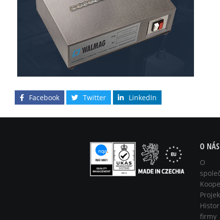
Facebook
Twitter
LinkedIn
O NÁS
O
spole
Koope
Projek
Histor
firmy