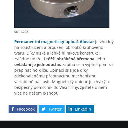
06.01.2021
Permanentní magnetický upínač Alustar
je vhodný
na soustružení a broušení obrobků kruhového
tvaru. Díky nízké a lehké hliníkové konstrukci
zvládne udržet i
těžší obráběná břemena.
Jeho
ovládání je jednoduché,
zapíná se a vypíná pomoci
přepínacího klíče. Upínací síla jde díky
zdokonalenému přepínacímu mechanismu
variabilně nastavit. Magnetický upínač je chytrý a
bezpečný pomocník do Vaší firmy, zjistěte o něm
více na našem e-shopu.
Facebook
Twitter
LinkedIn