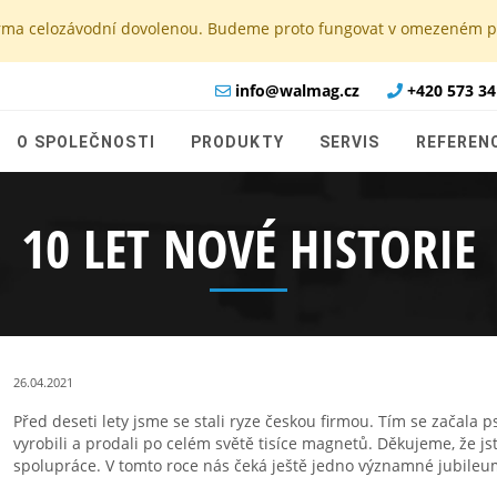
e firma celozávodní dovolenou. Budeme proto fungovat v omezeném
info@walmag.cz
+420 573 34
O SPOLEČNOSTI
PRODUKTY
SERVIS
REFEREN
10 LET NOVÉ HISTORIE
26.04.2021
Před deseti lety jsme se stali ryze českou firmou. Tím se začala 
vyrobili a prodali po celém světě tisíce magnetů. Děkujeme, že js
spolupráce. V tomto roce nás čeká ještě jedno významné jubileu