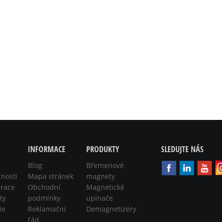
INFORMACE
PRODUKTY
SLEDUJTE NÁS
Blog
Břemenové
čnosti
Mapa stránek
magnety
race
Obchodní
Magnetické
ty
podmínky
upínače
ie
Reklamační
Demagnetizéry
řád