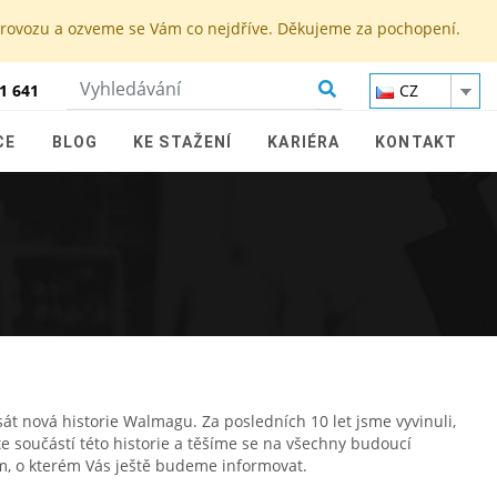
 provozu a ozveme se Vám co nejdříve. Děkujeme za pochopení.
1 641
CZ
CE
BLOG
KE STAŽENÍ
KARIÉRA
KONTAKT
psát nová historie Walmagu. Za posledních 10 let jsme vyvinuli,
te součástí této historie a těšíme se na všechny budoucí
m, o kterém Vás ještě budeme informovat.