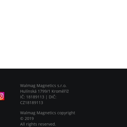
Walmag Magnetics s.r.o.
Hulínská 1799/1 Kroměříž
IČ: 18189113 | DIČ:
CZ18189113
Walmag Magnetics copyright
©
2019
All rights reserved.