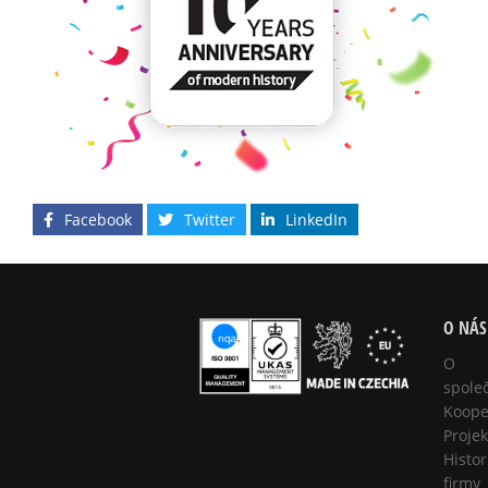
Facebook
Twitter
LinkedIn
O NÁS
O
spole
Koope
Projek
Histor
firmy