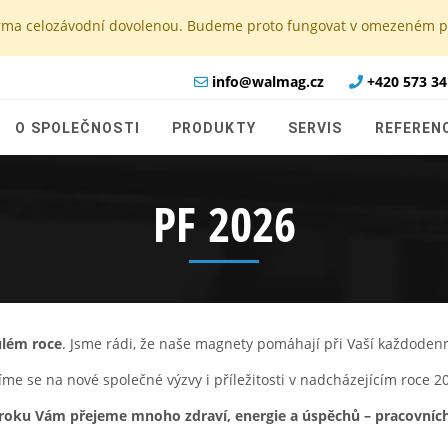
e firma celozávodní dovolenou. Budeme proto fungovat v omezeném
info@walmag.cz
+420 573 34
O SPOLEČNOSTI
PRODUKTY
SERVIS
REFEREN
PF 2026
ulém roce
. Jsme rádi, že naše magnety pomáhají při Vaší každodenní
íme se na nové společné výzvy i příležitosti v nadcházejícím roce 2
oku Vám přejeme mnoho zdraví, energie a úspěchů – pracovních