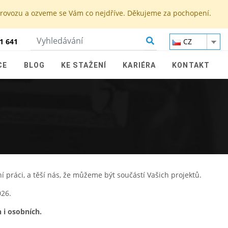
 provozu a ozveme se Vám co nejdříve. Děkujeme za pochopení.
1 641
CZ
CE
BLOG
KE STAŽENÍ
KARIÉRA
KONTAKT
 práci, a těší nás, že můžeme být součástí Vašich projektů.
026.
 i osobních.