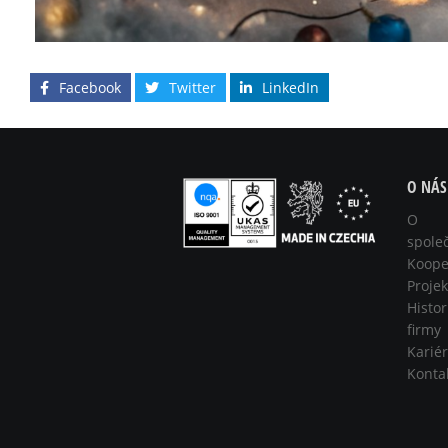
Facebook
Twitter
LinkedIn
O NÁS
O
spole
Koope
Projek
Histor
firmy
Karié
Konta