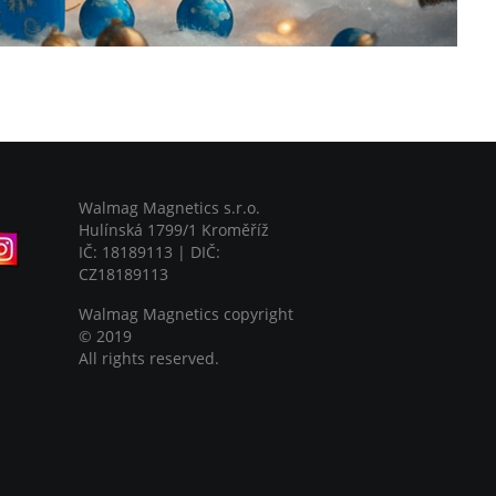
Walmag Magnetics s.r.o.
Hulínská 1799/1 Kroměříž
IČ: 18189113 | DIČ:
CZ18189113
Walmag Magnetics copyright
©
2019
All rights reserved.