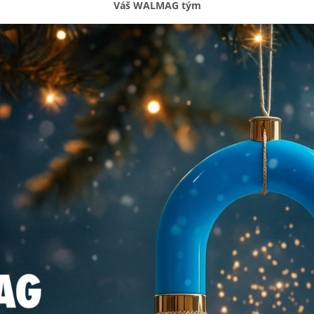
Váš
WALMAG
tým