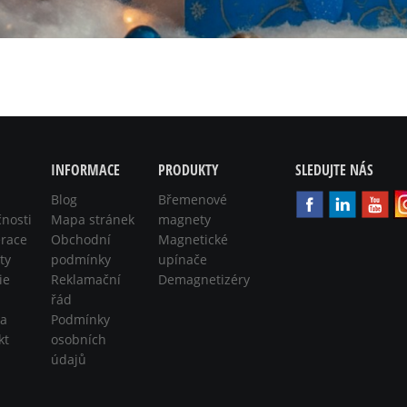
INFORMACE
PRODUKTY
SLEDUJTE NÁS
Blog
Břemenové
čnosti
Mapa stránek
magnety
race
Obchodní
Magnetické
ty
podmínky
upínače
ie
Reklamační
Demagnetizéry
řád
ra
Podmínky
kt
osobních
údajů