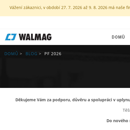
Vážení zákaznici, v období 27. 7. 2026 až 9. 8. 2026 má naš
DOMŮ
DOMŮ
BLOG
PF 2026
Děkujeme Vám za podporu, důvěru a spolupráci v uplyn
Těš
Do nového r